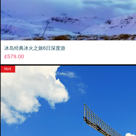
冰岛经典冰火之旅6日深度游
Price
£579.00
Hot