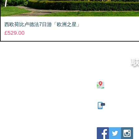
西欧荷比卢德法7日游「欧洲之星」
Price
£529.00
26 Ladywell 
0121 666 633