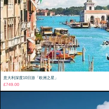
意大利深度10日游「欧洲之星」
Price
£749.00