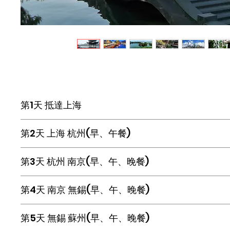
第1天 抵達上海
由專業人員接機
(24
小時
)
後，送回酒店休息。
第2天 上海 杭州(早、午餐)
金古源豪生大酒店或同級
早餐後前往
【上海新場古鎮
*
】
，素有“小小新場賽
第3天 杭州 南京(早、午、晚餐)
往杭州外觀【
G20
城市觀景平台】，隨後觀西湖全
十景。
早餐後前往中國第一茶村【梅家塢】，品嚐購買國
第4天 南京 無錫(早、午、晚餐)
址公園】，是中國規格最高，規模最大，保存最完
杭州瑞莱克斯大酒店或同級
子廟小吃】。
參觀【玉器博覽中心】，隨後遊覽中國近代建築史
第5天 無錫 蘇州(早、午、晚餐)
往無錫，遊覽
【三國城
*
】
，毗鄰太湖是中央電視台