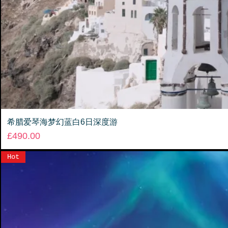
希腊爱琴海梦幻蓝白6日深度游
Price
£490.00
Hot