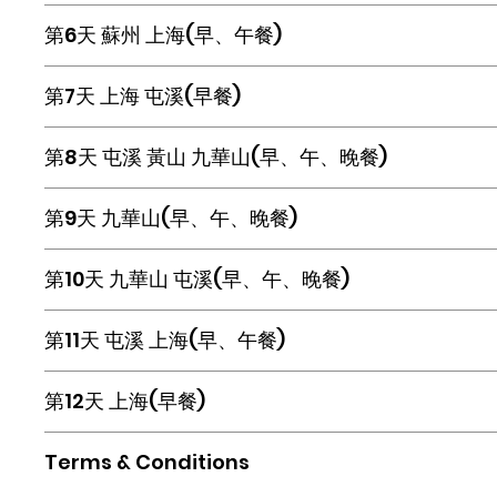
鼎鼎國際酒店或同級
太湖
*
】
。
早餐後前往【蠡湖之光公園】，然後參觀【太湖珍珠
第6天 蘇州 上海(早、午餐)
物館】。午餐後前往蘇州遊覽
【藕園
*
】
，有東方“
最佳美洲國際錦亭酒店或同級
古香古色，夜夜歌舞昇平，客人可根據自己的口味
早餐後參觀【絲綢工廠】，前往上海遊覽【外灘】，
第7天 上海 屯溪(早餐)
^
】。
為“中華商業第一街”的【南京路】及參觀【寶石店
可參加推薦自費
:
【上海時空之旅
ERA^
】。
早餐後酒店出發，乘坐大巴車前往屯溪。
第8天 屯溪 黃山 九華山(早、午、晚餐)
苏州雅杰大酒店或同級
金古源豪生大酒店或同級
屯溪醉溫泉酒店或同级
遊覽
【黃山風景區
*
】
，黃山後山的北海、西海景區
第9天 九華山(早、午、晚餐)
區。【黃山北海景區】是黃山景區的腹地，精華集
精緻的露天巧石陳列館。
早餐後，到
【大願文化園
*
】
(
含電瓶車
)
景區觀光，
第10天 九華山 屯溪(早、午、晚餐)
蓮花淨土。午餐後遊覽
【九華山風景區
*
】
(
含景區
九華山大九華酒店或同级
菩薩道場。加之四季分明的時景和日出、晚霞、雲
遊覽【杏花村】。世人譽杏花村為“天下第一詩村”
第11天 屯溪 上海(早、午餐)
館】，館藏名人字畫、陶瓷器、青銅器、玉器等器
九華山大九華酒店或同级
【徽韻秀
^
】，歡歌載舞。
早上參觀【秀裡古民居】，素有“桃花源裡人家”“
第12天 上海(早餐)
一色褐色麻石鋪砌而成，整個街道古色古香。午餐後
屯溪醉溫泉酒店或同级
早餐後分批前往機場
(24
小時
)
，結束行程。
Terms & Conditions
上海柏曼酒店
或同级