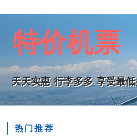
自費項目
*(
必須參加
)
共
£280
/
人
(2-5
歲小童無表演座
新场古镇
+
七里山塘沽街
+
三国城古战船游太湖
+
耦
自選項目
(
非指定參加
)
約
USD
16
0
/
人
，包括
:
特价机票
上海时空之旅
ERA+
古运河游船含评弹
+
徽韻秀
所有節目安排按當地狀況決定，因天氣或航班原因
釋權。以上所列酒店倘若已訂滿，本公司有權用其
擔任何責任。如因個人原因、罷工、天氣、政治因
本公司不承擔任何責任。
天天实惠 行李多多 享受最
1.
此優惠價格僅限能以流利中文溝通的美加澳華人
2.
客人抵達後，請出示護照給導遊核對身份，方可
3.
此特價團報名之後，無論任何原因均不得退團。
4.
客人若同時參加其他中國特價團，需支付附加費
​
5.
此特價團不會與中國國內居民拼團操作，每天均
热门推荐
不得以任何理由拒絕進店參觀。團友不可中途脫團
(