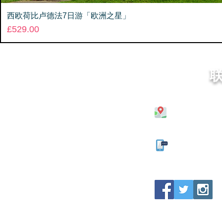
西欧荷比卢德法7日游「欧洲之星」
Price
£529.00
26 Ladywell 
0121 666 633