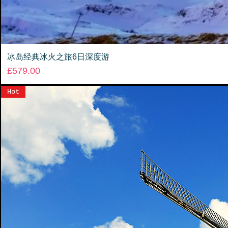
冰岛经典冰火之旅6日深度游
Price
£579.00
Hot