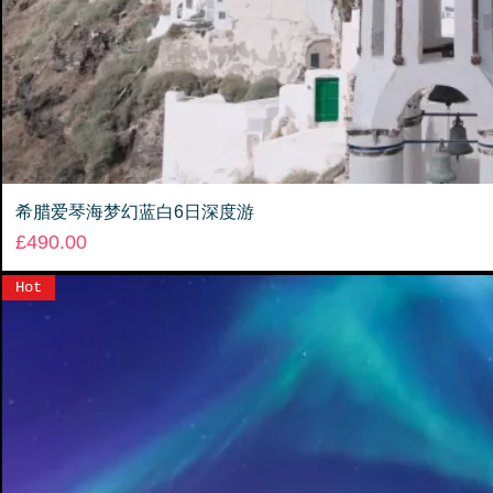
希腊爱琴海梦幻蓝白6日深度游
Price
£490.00
Hot