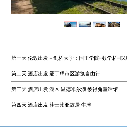
第一天 伦敦出发－剑桥大学：国王学院-数学桥-叹
剑桥 Cambridge
第二天 酒店出发 爱丁堡市区游览自由行
以剑桥大学闻名，位于伦敦北。乌斯河穿过，弥尔
剑桥大学 University of Cambridge
爱丁堡 Edinburgh
第三天 酒店出发 湖区 温德米尔湖 彼得兔童话馆
有近800年历史，孕育出60多位诺被而奖得主，
不仅是苏格兰的首府，更是当地首屈一指的文化历史
院中有著名的叹息桥。
最美城市。
温德米尔湖 Bowness-on-Windermere
第四天 酒店出发 莎士比亚故居 牛津
国王学院 King's College
爱丁堡城堡 Edinburgh Castle
英格兰最大最美丽的湖之一。您可以在湖边驻足欣
剑桥最著名的学院，哥特式建筑十分宏伟壮观，由英
整个苏格兰的精神支柱，位列苏格兰第一的旅游圣
欣赏湖光山色，感受“湖畔派”诗人的优雅意境。再
莎士比亚故居 Shakespeare’s Birthplace
剑桥引以为豪的标志性建筑，在礼拜堂外的草坪上
行宫之一。城堡矗立在城市的制高点，被建造在死火
惬意和悠闲吧。
位于伦敦以西180公里的斯特拉特福镇，是伟大的