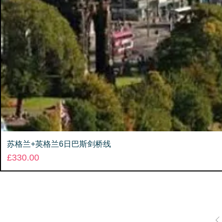
苏格兰+英格兰6日巴斯剑桥线
Price
£330.00