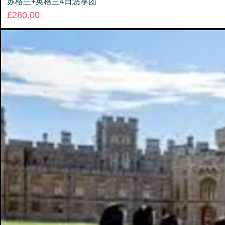
苏格兰+英格兰4日悠享团
Price
£280.00