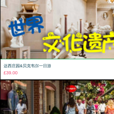
达西庄园&贝克韦尔一日游
Price
£39.00