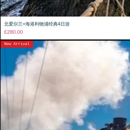
北爱尔兰+海港利物浦经典4日游
Price
£280.00
New Arrival