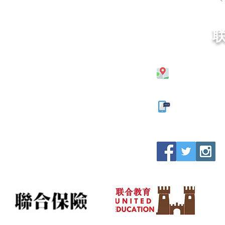
26 Ladywell 
0121 666 633