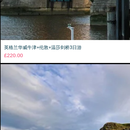
英格兰华威牛津+伦敦+温莎剑桥3日游
Price
£220.00