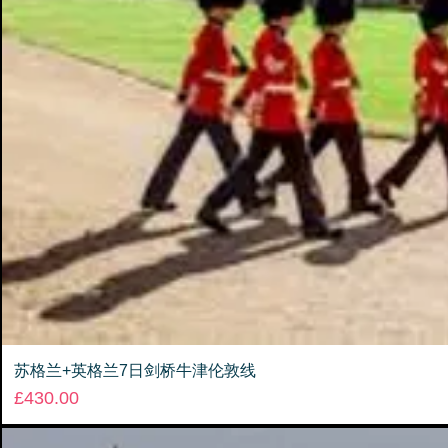
苏格兰+英格兰7日剑桥牛津伦敦线
Price
£430.00