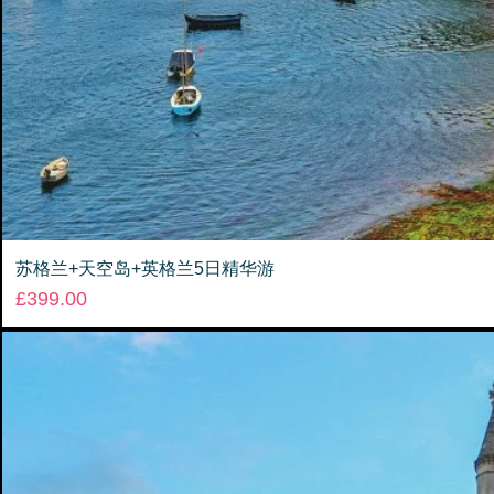
苏格兰+天空岛+英格兰5日精华游
Price
£399.00