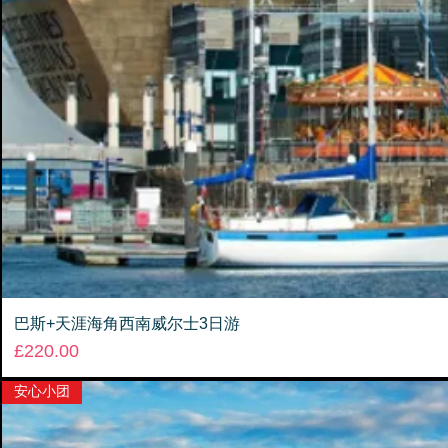
巴斯+天涯海角西南威尔士3日游
Price
£220.00
安心小团