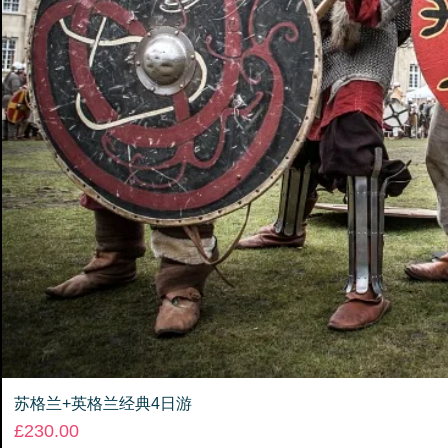
苏格兰+英格兰经典4日游
Price
£230.00