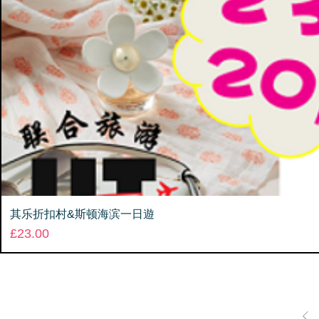
其乐折扣村&斯顿海滨一日遊
Price
£23.00